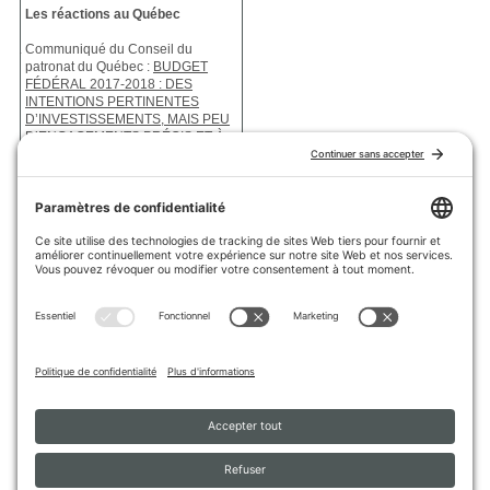
Les réactions au Québec
Communiqué du Conseil du
patronat du Québec :
BUDGET
FÉDÉRAL 2017-2018 : DES
INTENTIONS PERTINENTES
D’INVESTISSEMENTS, MAIS PEU
D’ENGAGEMENTS PRÉCIS ET À
COURT TERME
Communiqué de la Fédération
canadienne de l’entreprise
indépendante (FCEI) :
LES PME
SOULAGÉES, MAIS LA MENACE
DE HAUSSES DE TAXE
CONTINUE DE PLANER
Communiqué de la Fédération des
travailleurs et travailleuses du
Québec (FTQ) :
UN BUDGET QUI
NOUS LAISSE SUR NOTRE FAIM.
OTTAWA AURAIT PU FAIRE
DAVANTAGE POUR LES PLUS
PAUVRES ET LA CLASSE
OUVRIÈRE
Communiqué de Québec Solidaire
:
BUDGET FÉDÉRAL – MANON
MASSÉ DÉÇUE PAR UN BUDGET
FRILEUX ET INSUFFISANT POUR