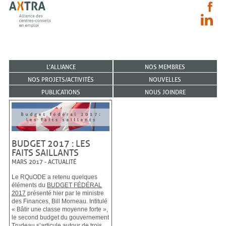
L’ALLIANCE
NOS MEMBRES
NOS PROJETS/ACTIVITÉS
NOUVELLES
PUBLICATIONS
NOUS JOINDRE
BUDGET 2017 : LES
FAITS SAILLANTS
MARS 2017
-
ACTUALITÉ
Le RQuODE a retenu quelques
éléments du
BUDGET FÉDÉRAL
2017
présenté hier par le ministre
des Finances, Bill Morneau. Intitulé
« Bâtir une classe moyenne forte »,
le second budget du gouvernement
Trudeau s’articule autour de trois