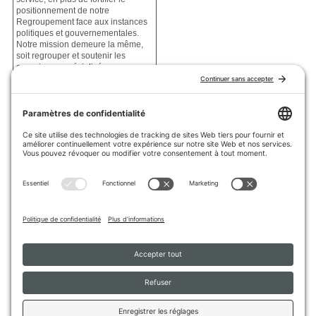
positionnement de notre
Regroupement face aux instances
politiques et gouvernementales.
Notre mission demeure la même,
soit regrouper et soutenir les
organismes spécialisés en
développement de l’employabilité
afin de favoriser l’intégration de
tous les individus sur le marché du
travail », mentionne le président du
RQuODE, M. Martin Petrarca.
« Les membres de l’ACREQ
accueillent favorablement cette
union des forces, qui contribue à
solidifier le secteur de
l’employabilité au Québec »,
souligne l’ancienne présidente de
l’ACREQ, Mme Nancy Dumont.
L’Association des Centres de
recherche d’emploi du Québec a
été dissoute et ses membres ont
intégré officiellement le RQuODE
en date du 1er janvier 2016.