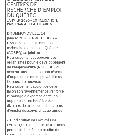
CENTRES DE
RECHERCHE D’EMPLOI
DU QUÉBEC
JANVIER 2016
-
CONCERTATION,
PARTENARIAT ET AFFILIATION
DRUMMONDVILLE, 14
janvier 2016 /
CNW TELBEC
/ –
L’Association des Centres de
recherche d’emploi du Québec
(ACREQ) se joint au
Regroupement québécois des
organismes pour le développement
de l’employabilité (RQuODE), qui
devient ainsi le plus grand réseau
d’organismes en employabilité au
Québec. Le nouveau
Regroupement accroît de cette
façon son rayonnement et renforce
le partage d’expertise entre les
organismes, au bénéfice des
dizaines de milliers de chercheurs
d’emploi desservis chaque année.
« L’intégration des activités de
l’ACREQ au sein du RQuODE nous
permet de bonifier notre offre de
service, en plus de fortifier le