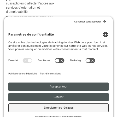
susceptibles d’affecter l’accès aux
services d’orientation et
d’employabilité
[C]
Personnels professionnels et
dispositifs d’aide et
d’accompagnement : rôle et
contribution dans les enjeux
d’accès aux services d’orientation
et d’employabilité
La date limite de soumission de
communication est le
6 juin 2022
.
Pour consulter l’
APPEL À
COMMUNICATIONS.
Pour
SOUMETTRE UN ATELIER.
Pour
S’INSCRIRE À LA LISTE
D’ENVOI DU CONGRÈS
et ne pas
manquer l’ouverture des
inscriptions.
Au plaisir de vous voir en grand
nombre lors de ce congrès!