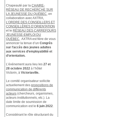
Chapeauté par la
CHAIRE-
RÉSEAU DE RECHERCHE SUR
LA JEUNESSE DU QUÉBEC
, en
collaboration avec AXTRA,
L’ORDRE DES CONSEILLERS ET
CONSEILLÈRES D’ORIENTATION
et le
RÉSEAU DES CARREFOURS
JEUNESSE-EMPLOI DU
QUÉBEC
, AXTRA est fière de vous
annoncer la tenue d’un
Congrès
sur l’accès des jeunes adultes
aux services d’employabilité et
d’orientation.
L’événement aura lieu les
27 et
28 octobre 2022
à l’hôtel
Victorin, à
Victoriaville.
Le comité organisateur sollicite
actuellement des
propositions de
communication de différents
acteurs
(chercheurs, organismes,
acteurs institutionnels, etc.). La
date limite de soumission de
communication est le
6 juin 2022
.
Considérant le rôle structurant du