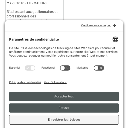
MARS 2016
-
FORMATIONS
S’adressant aux gestionnaires et
professionnels des
communications au sein des
organismes en employabilité, cette
formation vous permet de repartir
avec un bagage d’outils et
d’informations stratégiques sur les
nouvelles tendances du Web 2.0 et
sur la conception d’un plan de
communication pour les médias
sociaux. La formation aborde le
positionnement sur le Web et les
réseaux sociaux, la création
d’identité Web, les techniques
d’animation d’une communauté,
l’optimisation de la présence en
ligne, la conception d’un plan
marketing et plus encore.
Si le sujet vous intéresse, veuillez
communiquer avec
NOTRE
ÉQUIPE
qui évaluera la possibilité
d’organiser une formation dans
votre région.