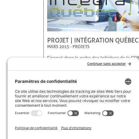
PROJET | INTÉGRATION QUÉBEC
MARS 2015
-
PROJETS
Financé dans le cadre des Initiatives de la
COM
DU MARCHÉ DU TRAVAIL
, le projet IntégraT
défi de la rareté d’une main-d’œuvre expérime
technologies de l’information et des communicat
accélérée de professionnel·les formé·es à l’ét
entreprises québécoises. Réalisé en partenar
TECHNOCOMPÉTENCES
, le projet a permis l
formation de 132 PFÉ, pour un total de 523 act
une période de 2 ans. Des centres-conseils en
clientèle immigrante et formés sur les particul
également accompagné les employeurs particip
diversité culturelle en entreprise. Ces activités,
les gestionnaires et les équipes de travail, ont p
le maintien en emploi des PFÉ.