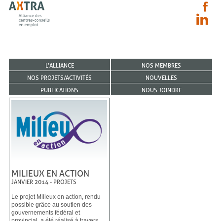
L’ALLIANCE
NOS MEMBRES
NOS PROJETS/ACTIVITÉS
NOUVELLES
PUBLICATIONS
NOUS JOINDRE
MILIEUX EN ACTION
JANVIER 2014
-
PROJETS
Le projet Milieux en action, rendu
possible grâce au soutien des
gouvernements fédéral et
provincial, a été réalisé à travers