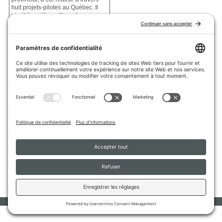
huit projets-pilotes au Québec. Il
visait à améliorer l’insertion au
marché du travail de personnes
très éloignées de l’emploi,
notamment celles absentes de la
vie active depuis plus de deux ans.
Les organismes impliqués ont
innové dans leurs pratiques, en
adaptant le recrutement, les
interventions et les stages en
groupe pour mieux répondre aux
besoins des participant·es. Des
initiatives ont également été mises
en place pour concilier emploi et
vie communautaire. Le
CÉRTA
de
l’Université de Sherbrooke a
évalué le projet et développé une
nouvelle approche favorisant
l’engagement communautaire et la
mobilisation des participant·es vers
l’emploi.