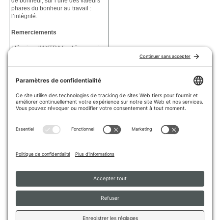
de bonheur, sur l’une des valeurs
phares du bonheur au travail :
l’intégrité.
Remerciements
L
’
équipe d’AXTRA tient à remercier
toutes les personnes qui ont
collaboré à cette septième édition.
Nous vous encourageons à
partager le magazine autour de
vous afin de participer à
l’approfondissement des
connaissances sur le marché du
travail d’aujourd’hui et de demain.
CONSULTER TOUS LES
NUMÉROS
Collaborer au magazine
Si vous avez des idées et des
commentaires ou souhaitez
participer au magazine en
rédigeant un article,
contactez
FLORENCE
DESROCHERS
, chargée de projet
en recherche et analyse.