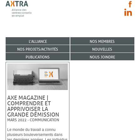
L’ALLIANCE
NOS MEMBRES
NOS PROJETS/ACTIVITÉS
NOUVELLES
PUBLICATIONS
NOUS JOINDRE
AXE MAGAZINE |
COMPRENDRE ET
APPRIVOISER LA
GRANDE DÉMISSION
MARS 2022
-
COMMUNICATION
Le monde du travail a connu
plusieurs bouleversements dans
les dernières années. Les individus