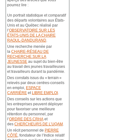
aperçu des articles que vous
pourrez lire :
Un portrait statistique et comparatif
des départs volontaires aux États-
Unis et au Québec réalisé par
l’
OBSERVATOIRE SUR LES
ÉTATS-UNIS DE LA CHAIRE
RAOUL-DANDURAND
.
Une recherche menée par
la
CHAIRE-RÉSEAU DE
RECHERCHE SUR LA
JEUNESSE
au sujet du bien-être
au travail des jeunes travailleuses
et travailleurs durant la pandémie.
Des constats issus du « terrain »
relevés par deux centres-conseils
en emploi,
ESPACE
CARRIÈRE
et
LIBRE EMPLOI
.
Des conseils sur les actions que
les entreprises peuvent déployer
pour favoriser une meilleure
rétention du personnel, par
l’
ORDRE DES CRHA
et
des
CHERCHEURS DE L’UQAM
.
Un récit personnel de
PIERRE
CÔTÉ
, fondateur de l’Indice relatif